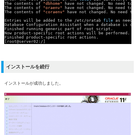
The contents of 
"dbhome"
have not changed. No need to 
The contents of 
"oraenv"
have not changed. No need to 
The contents of 
"coraenv"
have not changed. No need to
Entries will be added to the 
/etc/oratab
file
as neede
Database Configuration Assistant when a database is cr
Finished running generic part of root script.
Now product-specific root actions will be performed.
Finished product-specific root actions.
[root@server02:/]
インストールを続行
インストールが成功しました。