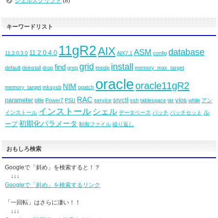
シェルスクリプト
(8)
キーワードリスト
11gR2
AIX
database
ASM
11.2.0.4.0
11.2.0.3.0
AIX7.1
config
grid
install
find
default
deinstall
drop
grep
impdp
memory_max_target
oracle
oracle11gR2
NIM
memory_target
mksysb
opatch
RAC
parameter
srvctl
vios
pfile
Power7
PSU
service
ssh
tablespace
tar
while
アン
インストール
シェル
ル
インストール
データベース
パッチ
パッチセット
初期化パラメータ
ープ
制御ファイル
繰り返し
おもしろ検索
Googleで「斜め」を検索すると！？
↓↓↓
Googleで「斜め」を検索するリンク
「一回転」はさらに凄い！！
↓↓↓