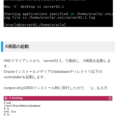
New 
'X'
desktop is server01:1
Starting applications specified 
in
/home/oracle/
.vnc
/x
Log 
file
is 
/home/oracle/
.vnc
/server01
:1.log
[oracle@server01:
/home/oracle
]
X画面の起動
VNCクライアントから「server01:1」で接続し、X画面を起動しま
す。
Oracleインストールメディアのdatabaseディレクトリ以下の
runInstallerを起動します。
rootpre.shはGRIDインストール時に実行したので、「y」を入力