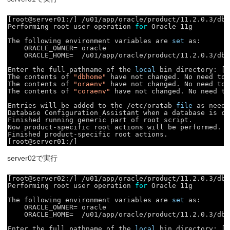
[root@server01:/] 
/u01/app/oracle/product/11
.2.0.3
/dbh
Performing root user operation 
for
Oracle 11g
The following environment variables are 
set
as:
ORACLE_OWNER= oracle
ORACLE_HOME=  
/u01/app/oracle/product/11
.2.0.3
/dbh
Enter the full pathname of the 
local
bin directory: [
/
The contents of 
"dbhome"
have not changed. No need to 
The contents of 
"oraenv"
have not changed. No need to 
The contents of 
"coraenv"
have not changed. No need to
Entries will be added to the 
/etc/oratab
file
as neede
Database Configuration Assistant when a database is cr
Finished running generic part of root script.
Now product-specific root actions will be performed.
Finished product-specific root actions.
[root@server01:/]
server02で実行
[root@server02:/] 
/u01/app/oracle/product/11
.2.0.3
/dbh
Performing root user operation 
for
Oracle 11g
The following environment variables are 
set
as:
ORACLE_OWNER= oracle
ORACLE_HOME=  
/u01/app/oracle/product/11
.2.0.3
/dbh
Enter the full pathname of the 
local
bin directory: [
/