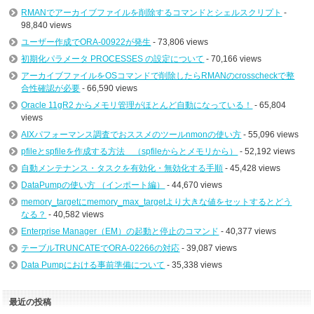
RMANでアーカイブファイルを削除するコマンドとシェルスクリプト
-
98,840 views
ユーザー作成でORA-00922が発生
- 73,806 views
初期化パラメータ PROCESSES の設定について
- 70,166 views
アーカイブファイルをOSコマンドで削除したらRMANのcrosscheckで整
合性確認が必要
- 66,590 views
Oracle 11gR2 からメモリ管理がほとんど自動になっている！
- 65,804
views
AIXパフォーマンス調査でおススメのツールnmonの使い方
- 55,096 views
pfileとspfileを作成する方法 （spfileからとメモリから）
- 52,192 views
自動メンテナンス・タスクを有効化・無効化する手順
- 45,428 views
DataPumpの使い方 （インポート編）
- 44,670 views
memory_targetにmemory_max_targetより大きな値をセットするとどう
なる？
- 40,582 views
Enterprise Manager（EM）の起動と停止のコマンド
- 40,377 views
テーブルTRUNCATEでORA-02266の対応
- 39,087 views
Data Pumpにおける事前準備について
- 35,338 views
最近の投稿