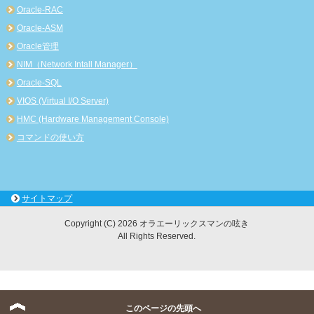
Oracle-RAC
Oracle-ASM
Oracle管理
NIM（Network Intall Manager）
Oracle-SQL
VIOS (Virtual I/O Server)
HMC (Hardware Management Console)
コマンドの使い方
サイトマップ
Copyright (C) 2026 オラエーリックスマンの呟き
All Rights Reserved.
Warning
: Use of undefined constant XML - assumed 'XML' (this will throw an Error in a future
version of PHP) in
/home/luck777er/it-memo.info/public_html/wp-content/plugins/wp-
このページの先頭へ