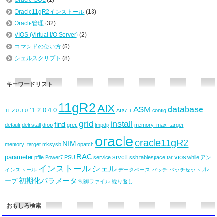
Oracle-SQL
(1)
Oracle11gR2インストール
(13)
Oracle管理
(32)
VIOS (Virtual I/O Server)
(2)
コマンドの使い方
(5)
シェルスクリプト
(8)
キーワードリスト
11gR2
AIX
database
ASM
11.2.0.4.0
11.2.0.3.0
AIX7.1
config
grid
install
find
default
deinstall
drop
grep
impdp
memory_max_target
oracle
oracle11gR2
NIM
memory_target
mksysb
opatch
RAC
parameter
srvctl
vios
pfile
Power7
PSU
service
ssh
tablespace
tar
while
アン
インストール
シェル
ル
インストール
データベース
パッチ
パッチセット
初期化パラメータ
ープ
制御ファイル
繰り返し
おもしろ検索